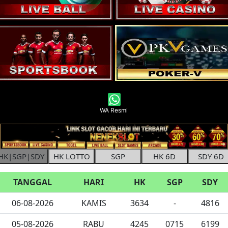
WA Resmi