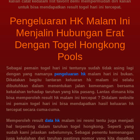
kalian catat kedalam list favorit demi mempermudah diri kalian
untuk bisa mendapatkan result togel hari ini tercepat.
Pengeluaran HK Malam Ini
Menjalin Hubungan Erat
Dengan Togel Hongkong
Pools
Sebagai pemain togel hari ini tentunya sudah tidak asing lagi
dengan yang namanya
pengeluaran hk
malam hari ini bukan.
Dikatakan begitu lantaran keluaran hk malam ini selalu
dibutuhkan dalam menentukan jalan kemenangan bersama
kekalahan terhadap taruhan yang kita pasang. Lantas dimana kita
bisa memperoleh result hk malam ini tercepat ? Didalam website
ini pemain togel hari ini bisa mendapatkan hasil keluaran hk
tercepat secara cuma-cuma.
Memperoleh result
data hk
malam ini resmi tentu juga menjadi
hal terpenting dalam taruhan togel hongkong. Seperti yang
sudah kami jelaskan sebelumnya, Sebagai penentu kemenangan
juga kekalahan dari taruhan pastinya nomor yang kita dapatkan