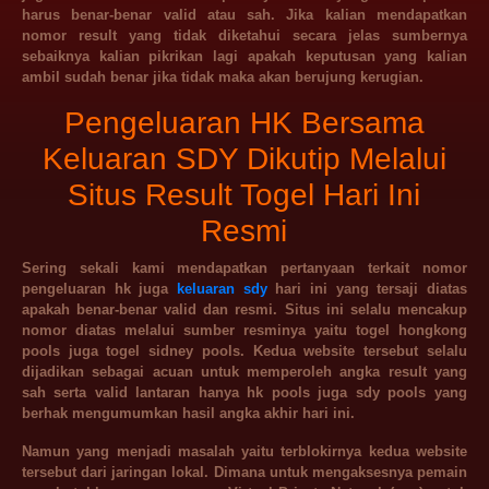
harus benar-benar valid atau sah. Jika kalian mendapatkan
nomor result yang tidak diketahui secara jelas sumbernya
sebaiknya kalian pikrikan lagi apakah keputusan yang kalian
ambil sudah benar jika tidak maka akan berujung kerugian.
Pengeluaran HK Bersama
Keluaran SDY Dikutip Melalui
Situs Result Togel Hari Ini
Resmi
Sering sekali kami mendapatkan pertanyaan terkait nomor
pengeluaran hk juga
keluaran sdy
hari ini yang tersaji diatas
apakah benar-benar valid dan resmi. Situs ini selalu mencakup
nomor diatas melalui sumber resminya yaitu togel hongkong
pools juga togel sidney pools. Kedua website tersebut selalu
dijadikan sebagai acuan untuk memperoleh angka result yang
sah serta valid lantaran hanya hk pools juga sdy pools yang
berhak mengumumkan hasil angka akhir hari ini.
Namun yang menjadi masalah yaitu terblokirnya kedua website
tersebut dari jaringan lokal. Dimana untuk mengaksesnya pemain