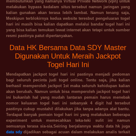
membutuhkan yang namanya Virtual Private Network (vpn) untuk
melakukan bypass kedalam situs tersebut namun jaringan yang
kalian gunakan akan terasa lebih lambat. Namun tenang saja,
Meskipun terblokirnya kedua website teresbut pengeluaran togel
hari ini masih bisa kalian dapatkan melalui bandar togel hari ini
yang bisa kalian temukan lewat internet akan tetapi untuk sumber
resmi pastinya patut dipertanyakan.
Data HK Bersama Data SDY Master
Digunakan Untuk Meraih Jackpot
Togel Hari Ini
Mendapatkan jackpot togel hari ini pastinya menjadi pedoman
bagi seluruh pecinta judi togel online. Tentu saja, jika kalian
berhasil memperoleh jackpot 1st maka seluruh kehidupan kalian
akan berubah. Namun untuk bisa memperoleh jackpot togel hari
ini bukanlah hal yang mudah lantaran pemain harus menebak
nomor keluaran togel hari ini sebanyak 4 digit hal tersebut
pastinya cukup mustahil dilakukan jika tanpa adanya alat bantu.
Terdapat banyak pemain togel hari ini yang melakukan beberapa
experiment untuk memecahkan teka-teki sulit ini namun
semuanya terasa sia-sia.Seiring berjalannya waktu data hk juga
data sdy
dijadikan sebagai acuan dalam melakukan analis terkait